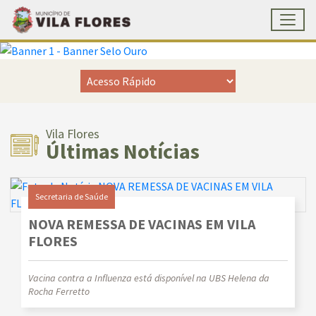
Toggl
Prefeitura Municipal de Vil
Ir para conteúdo principal
Conteúdo Principal
Vila Flores
Últimas Notícias
Secretaria de Saúde
NOVA REMESSA DE VACINAS EM VILA
FLORES
Vacina contra a Influenza está disponível na UBS Helena da
Rocha Ferretto