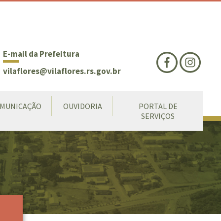
nte
te
al
E-mail da Prefeitura
vilaflores@vilaflores.rs.gov.br
MUNICAÇÃO
OUVIDORIA
PORTAL DE
SERVIÇOS