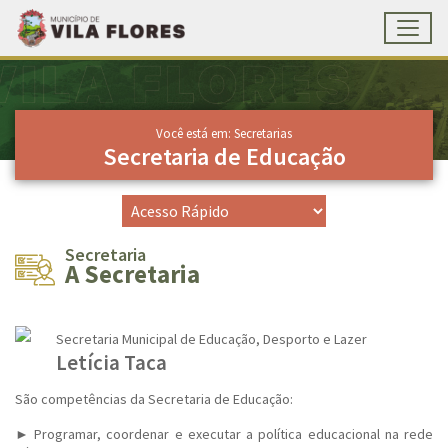
Toggl
Ir para conteúdo principal
Conteúdo Principal
Você está em: Secretarias
Secretaria de Educação
Secretaria
A Secretaria
Secretaria Municipal de Educação, Desporto e Lazer
Letícia Taca
São competências da Secretaria de Educação:
► Programar, coordenar e executar a política educacional na rede