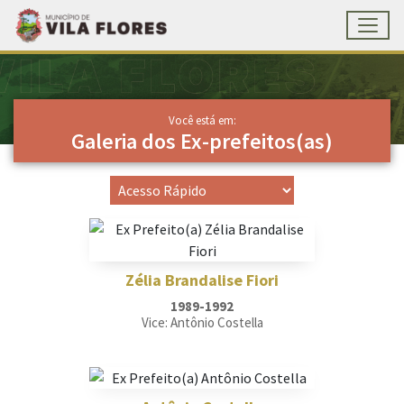
Toggl
Ir para conteúdo principal
Conteúdo Principal
Você está em:
Galeria dos Ex-prefeitos(as)
Zélia Brandalise Fiori
1989-1992
Vice: Antônio Costella