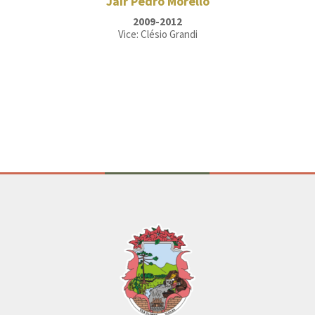
Jair Pedro Morello
2009-2012
Vice: Clésio Grandi
Conteúdo Rodapé