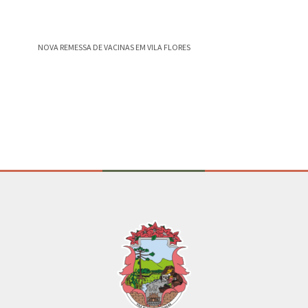
NOVA REMESSA DE VACINAS EM VILA FLORES
Vila Flo
meses de
Conteúdo Rodapé