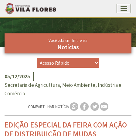
Toggl
Ir para conteúdo principal
Conteúdo Principal
Você está em: Imprensa
Notícias
05/12/2025
Secretaria de Agricultura, Meio Ambiente, Indústria e
Comércio
COMPARTILHAR NOTÍCIA
EDIÇÃO ESPECIAL DA FEIRA COM AÇÃO
DE DISTRIBUIÇÃO DE MUDAS