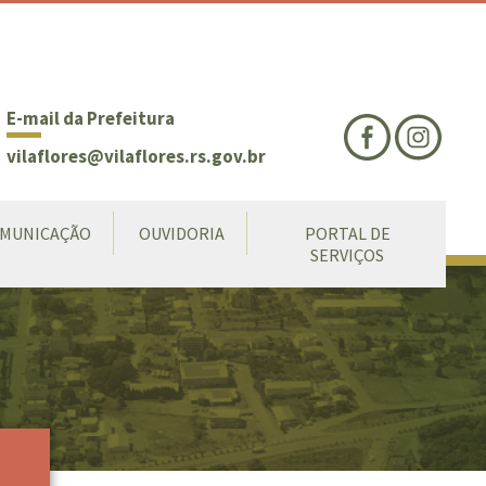
nte
te
al
E-mail da Prefeitura
vilaflores@vilaflores.rs.gov.br
MUNICAÇÃO
OUVIDORIA
PORTAL DE
SERVIÇOS