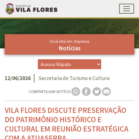
Toggl
Ir para conteúdo principal
Conteúdo Principal
Você está em: Imprensa
Notícias
12/06/2026
Secretaria de Turismo e Cultura
COMPARTILHAR NOTÍCIA
VILA FLORES DISCUTE PRESERVAÇÃO
DO PATRIMÔNIO HISTÓRICO E
CULTURAL EM REUNIÃO ESTRATÉGICA
COM A ATUASERRA