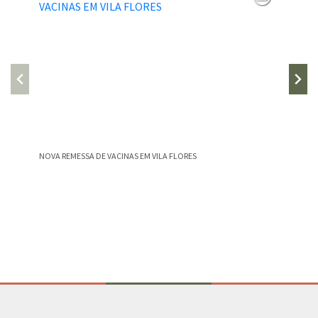
NOVA REMESSA DE VACINAS EM VILA FLORES
Vila Flo
meses de
Conteúdo Rodapé