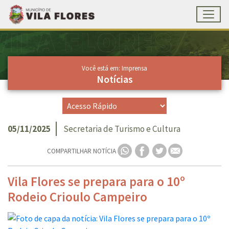
Toggl
Ir para conteúdo principal
Conteúdo Principal
Você está em: Imprensa
Notícias
05/11/2025
Secretaria de Turismo e Cultura
COMPARTILHAR NOTÍCIA
Vila Flores se prepara para o 10º
Rodeio Crioulo Campeiro