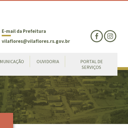
nte
te
al
E-mail da Prefeitura
vilaflores@vilaflores.rs.gov.br
MUNICAÇÃO
OUVIDORIA
PORTAL DE
SERVIÇOS