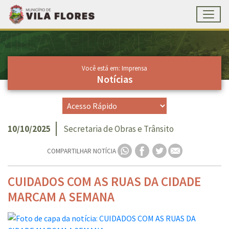
Toggl
Ir para conteúdo principal
Conteúdo Principal
Você está em: Imprensa
Notícias
10/10/2025
Secretaria de Obras e Trânsito
COMPARTILHAR NOTÍCIA
CUIDADOS COM AS RUAS DA CIDADE
MARCAM A SEMANA