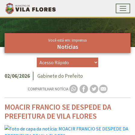
Toggl
Ir para conteúdo principal
Conteúdo Principal
Você está em: Imprensa
Notícias
02/06/2026
Gabinete do Prefeito
COMPARTILHAR NOTÍCIA
MOACIR FRANCIO SE DESPEDE DA
PREFEITURA DE VILA FLORES